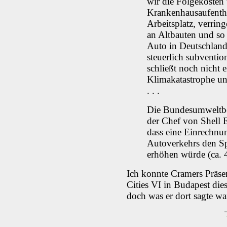
wir die Folgekosten 
Krankenhausaufentha
Arbeitsplatz, verrin
an Altbauten und so 
Auto in Deutschland
steuerlich subventio
schließt noch nicht 
Klimakatastrophe un
. . .
Die Bundesumweltbe
der Chef von Shell 
dass eine Einrechnu
Autoverkehrs den Sp
erhöhen würde (ca. 4
Ich konnte Cramers Präse
Cities VI in Budapest die
doch was er dort sagte war
"